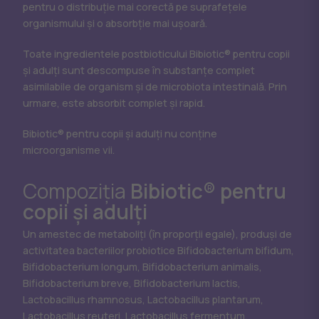
pentru o distribuție mai corectă pe suprafețele
organismului și o absorbție mai ușoară.
Toate ingredientele postbioticului Bibiotic® pentru copii
și adulți sunt descompuse în substanțe complet
asimilabile de organism și de microbiota intestinală. Prin
urmare, este absorbit complet și rapid.
Bibiotic® pentru copii și adulți nu conține
microorganisme vii.
Compoziția
Bibiotic® pentru
copii și adulți
Un amestec de metaboliți (în proporții egale), produși de
activitatea bacteriilor probiotice Bifidobacterium bifidum,
Bifidobacterium longum, Bifidobacterium animalis,
Bifidobacterium breve, Bifidobacterium lactis,
Lactobacillus rhamnosus, Lactobacillus plantarum,
Lactobacillus reuteri, Lactobacillus fermentum,