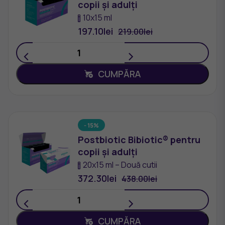
copii și adulți
10х15 ml
197.10
lei
219.00
lei
<
>
CUMPĂRA
- 15%
Postbiotic Bibiotic® pentru
copii și adulți
20х15 ml – Două cutii
372.30
lei
438.00
lei
<
>
CUMPĂRA