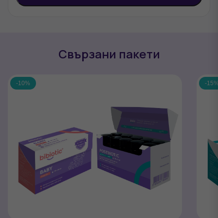
Свързани
пакети
-10%
-15