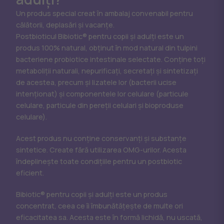
Un produs special creat în ambalaj convenabil pentru
călătorii, deplasări și vacanțe.
Postbioticul Bibiotic® pentru copii și adulți este un
produs 100% natural, obținut în mod natural din tulpini
bacteriene probiotice intestinale selectate. Conține toți
metaboliții naturali, nepurificați, secretați și sintetizați
de acestea, precum și lizatele lor (bacterii ucise
intenționat) și componentele lor celulare (particule
celulare, particule din pereții celulari și bioproduse
celulare).
Acest produs nu conține conservanți și substanțe
sintetice. Create fără utilizarea OMG-urilor. Acesta
îndeplinește toate condițiile pentru un postbiotic
eficient.
Bibiotic® pentru copii și adulți este un produs
concentrat, ceea ce îi îmbunătățește de multe ori
eficacitatea sa. Acesta este în formă lichidă, nu uscată,