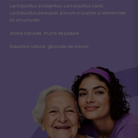
Lactobacillus acidophilus, Lactobacillus casei,
Lactobacillus paracasei, precum și lizatele și elementele
lor structurale.
Aromă naturală: fructe de pădure
Îndulcitor natural: glicozide de steviol