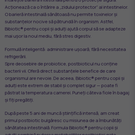
Acționează ca o întărire a „zidului protector” al intestinelor.
O barieră intestinală sănătoasă nu permite toxinelor și
substanțelor nocive să pătrundă în organism. Astfel,
Bibiotic® pentru copii și adulți ajută corpul să se adapteze
mai ușor la noul mediu, fără stres digestiv.
Formulă inteligentă: administrare ușoară, fără necesitatea
refrigerării.
Spre deosebire de probiotice, postbioticul nu conține
bacterii vii. Oferă direct substanțele benefice de care
organismul are nevoie. De aceea, Bibiotic® pentru copii și
adulți este extrem de stabil și complet sigur — poate fi
păstrat la temperatura camerei. Puneți câteva fiole în bagaj
și fiți pregătiți.
După peste 5 ani de muncă științifică intensă, am creat
primul postbiotic bulgăresc cu misiunea de a îmbunătăți
sănătatea intestinală. Formula Bibiotic® pentru copii și
adulți combină puterea metaboliților postbiotici gata-