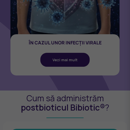
ÎN CAZUL UNOR INFECȚII VIRALE
Vezi mai mult
Cum să administrăm
postbioticul Bibiotic®
?