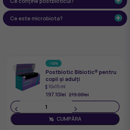
Ce conține postbioticul?
Ce este microbiota?
- 10%
Postbiotic Bibiotic® pentru
copii și adulți
10х15 ml
197.10
lei
219.00
lei
<
>
CUMPĂRA