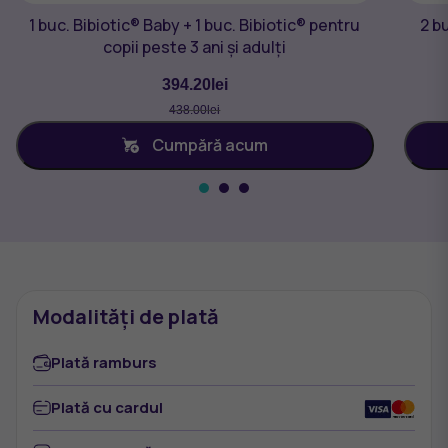
1 buc. Bibiotic® Baby + 1 buc. Bibiotic® pentru
2 bu
copii peste 3 ani și adulți
394.20
lei
438.00
lei
Cumpără acum
Modalități de plată
Plată ramburs
Plată cu cardul