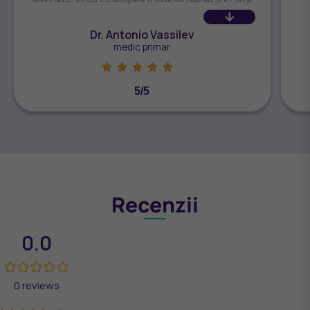
optim a unei serii de probleme.
Dr. Antonio Vassilev
medic primar





5/5
Recenzii
0.0
0 reviews