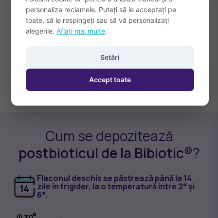
personaliza reclamele. Puteți să le acceptați pe
toate, să le respingeți sau să vă personalizați
* A nu se depăși doza zilnică recomandată
alegerile.
Aflați mai multe
.
* A nu se utiliza ca înlocuitor al unei dietă variate și
echilibrate.
Setări
* Poate fi administrat de către femeile însărcinate și care
alăptează, după consultarea unui medic.
Accept toate
* Poate fi administrat în mod continuu până la 60 de zile.
Cum se depozitează
postbioticul de la Bibiotic®
?
Flaconul deschis se păstrează până la 14
zile în frigider, la o temperatură între 2° și
6°.