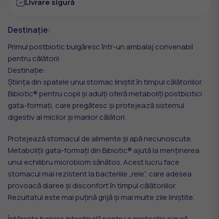
Livrare sigură
Destinație:
Primul postbiotic bulgăresc într-un ambalaj convenabil
pentru călătorii
Destinație:
Știința din spatele unui stomac liniștit în timpul călătoriilor.
Bibiotic® pentru copii și adulți oferă metaboliți postbiotici
gata-formați, care pregătesc și protejează sistemul
digestiv al micilor și marilor călători.
Protejează stomacul de alimente și apă necunoscute.
Metaboliții gata-formați din Bibiotic® ajută la menținerea
unui echilibru microbiom sănătos. Acest lucru face
stomacul mai rezistent la bacteriile „rele”, care adesea
provoacă diaree și disconfort în timpul călătoriilor.
Rezultatul este mai puțină grijă și mai multe zile liniștite.
Întărește bariera intestinală pentru o protecție sigură.