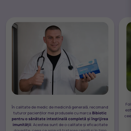
Fol
În calitate de medic de medicină generală, recomand
est
tuturor pacienților mei produsele cu marca
Bibiotic
cee
pentru o sănătate intestinală completă și îngrijirea
imunității
. Acestea sunt de o calitate și eficacitate
dovedite, ceea ce asigură tratarea rapidă și în timp