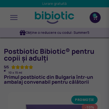
Livrare gratuită
0
Obține o reducere cu codul: Summer5
Postbiotic Bibiotic® pentru
copii și adulți
5/5





10 х 15 ml
Primul postbiotic din Bulgaria într-un
ambalaj convenabil pentru călătorii
PROMOȚIE
-10%