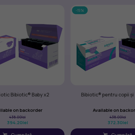
-15%
otic Bibiotic® Baby x2
Bibiotic® pentru copii și
ilable on backorder
Available on backo
438.00
lei
438.00
lei
394.20
lei
372.30
lei
Cumpără
Cumpără