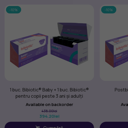
-10%
-10%
1 buc. Bibiotic® Baby + 1 buc. Bibiotic®
Postbi
pentru copii peste 3 ani și adulți
Available on backorder
Ava
438.00
lei
394.20
lei
Cumpără