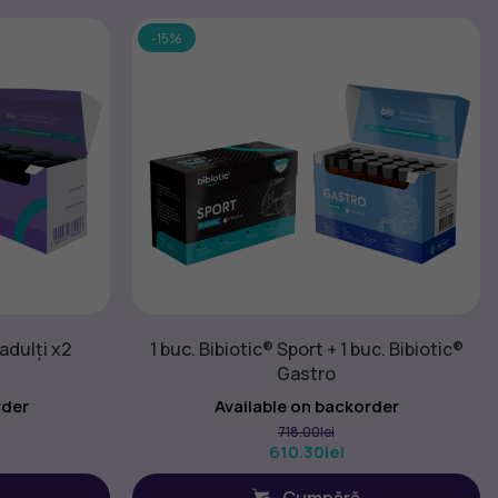
-15%
 adulți x2
1 buc. Bibiotic® Sport + 1 buc. Bibiotic®
Gastro
rder
Available on backorder
718.00
lei
610.30
lei
Cumpără