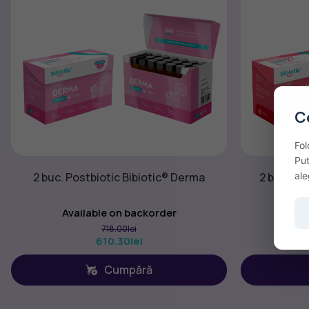
C
Fol
Put
ale
2 buc. Postbiotic Bibiotic® Derma
2 buc. Po
Available on backorder
Ava
718.00
lei
610.30
lei
Cumpără