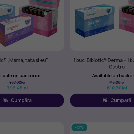
ic® „Mama, tata și eu”
1 buc. Bibiotic® Derma + 1 b
Gastro
ilable on backorder
Available on backo
937.00
lei
718.00
lei
796.45
lei
610.30
lei
Cumpără
Cumpără
-10%