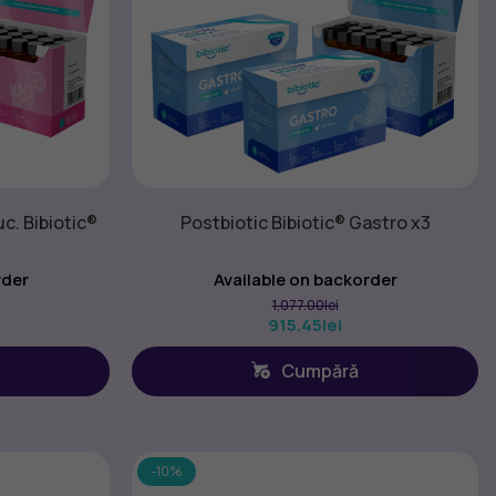
uc. Bibiotic®
Postbiotic Bibiotic® Gastro x3
rder
Available on backorder
1,077.00
lei
915.45
lei
Cumpără
-10%