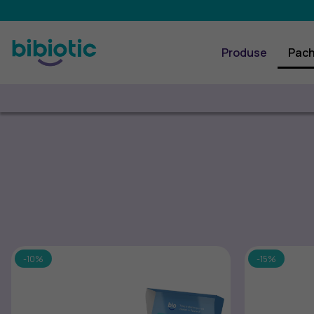
Produse
Pach
-10%
-15%