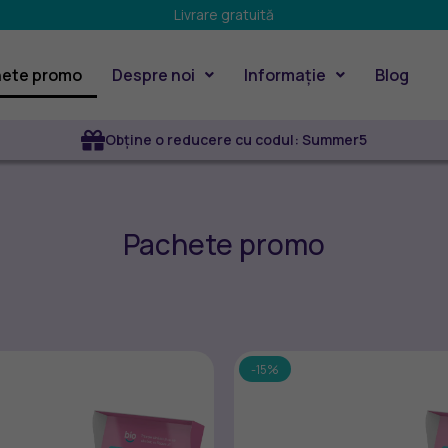
Livrare gratuită
ete promo
Despre noi
Informație
Blog
Obține o reducere cu codul: Summer5
Pachete promo
-15%