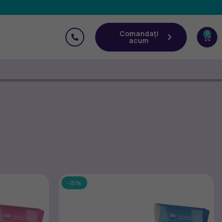
Comandați
0
acum
-15%