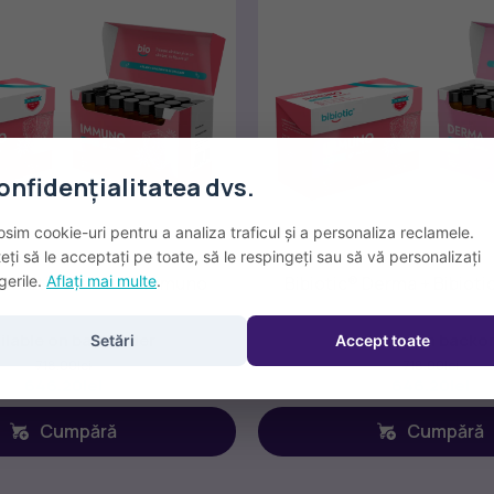
onfidențialitatea dvs.
osim cookie-uri pentru a analiza traficul și a personaliza reclamele.
eți să le acceptați pe toate, să le respingeți sau să vă personalizați
gerile.
Aflați mai multe
.
stbiotic Bibiotic® Immuno
Bibiotic® Derma + Bibiot
ilable on backorder
Available on backo
Setări
Accept toate
718.00
lei
718.00
lei
646.20
lei
646.20
lei
Cumpără
Cumpără