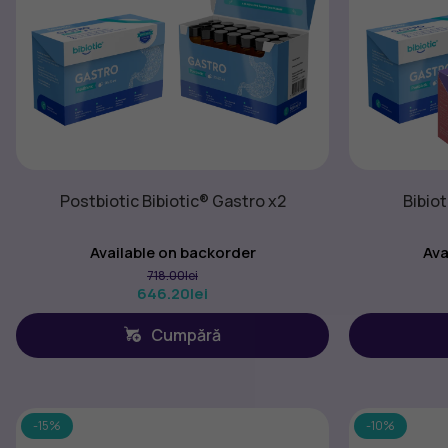
Postbiotic Bibiotic® Gastro x2
Bibiot
Available on backorder
Ava
718.00
lei
646.20
lei
Cumpără
-15%
-10%