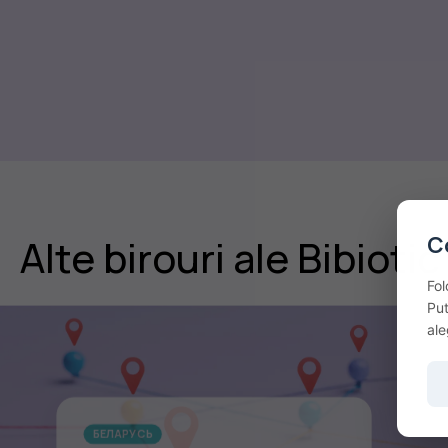
C
Alte birouri ale Bibiotic
Fol
Put
ale
БЕЛАРУСЬ