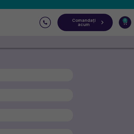
Comandați
0
acum