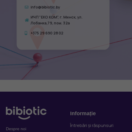
info@bibiotic.by
ИЧП "ЕКО КОМ", г. Минск, ул.
Лобанка,79, пом. 32а
+375 29 690 28 02
Informație
Întrebări și răspunsuri
Despre noi