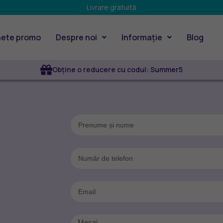
Livrare gratuită
ete promo
Despre noi
Informație
Blog
Obține o reducere cu codul: Summer5