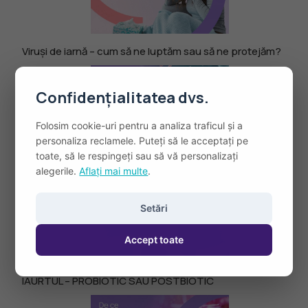
Viruși de iarnă – cum să ne luptăm sau să ne protejăm?
Confidențialitatea dvs.
Folosim cookie-uri pentru a analiza traficul și a
personaliza reclamele. Puteți să le acceptați pe
toate, să le respingeți sau să vă personalizați
Postbiotic – recunoaștere din partea Asociației
alegerile.
Aflați mai multe
.
Internaționale Științifice pentru Probiotice și Prebiotice
Setări
Accept toate
IAURTUL – PROBIOTIC SAU POSTBIOTIC